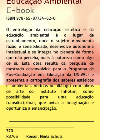
Educação Ambiental
E-book
ISBN
978-65-87734
-
62
-0
​O entrelugar da educação estética e da
educação ambiental é o lugar de
estranhamento, onde o sujeito movimenta
razão e sensibilidade, desenvolve autonomia
intelectual e se integra no planeta de forma
que não perceba, mais à natureza como algo
de si. Esta obra resulta da pesquisa de
mestrado desenvolvida para o Programa de
Pós-Graduação em Educação da UNIVALI e
apresenta a cartografia dos saberes estéticos
e ambientais obtidos no diálogo com obras
de arte do Instituto Inhotim, como
possibilidade para uma educação
transdisciplinar, que aviva a imaginação e
oportuniza a emancipação.
______________________________
________________________
370
R376e Reiser, Neila Schulz