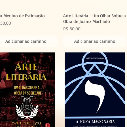
u Menino de Estimação
Arte Literária - Um Olhar Sobre a
Obra de Juarez Machado
eço
 50,00
Preço
R$ 60,00
Adicionar ao carrinho
Adicionar ao carrinho