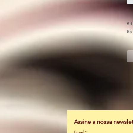
Art
Pr
R$
Assine a nossa newsle
Email
*