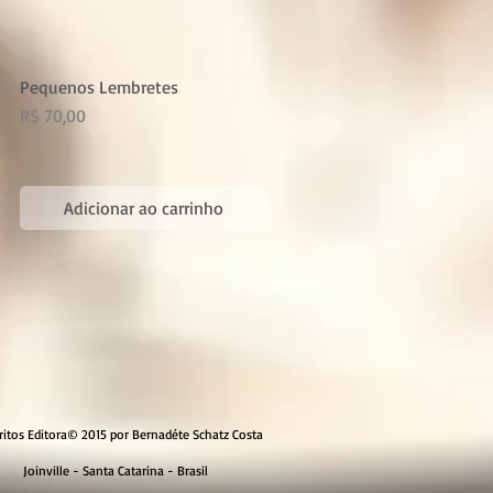
Pequenos Lembretes
Preço
R$ 70,00
Adicionar ao carrinho
itos Editora© 2015 por Bernadéte Schatz Costa
Joinville - Santa Catarina - Brasil