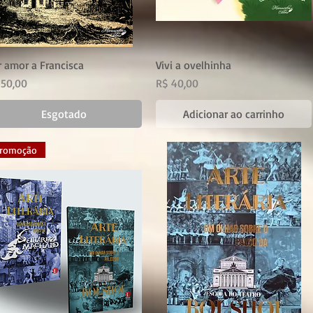
r amor a Francisca
Vivi a ovelhinha
eço
Preço
 50,00
R$ 40,00
Esgotado
Adicionar ao carrinho
romoção