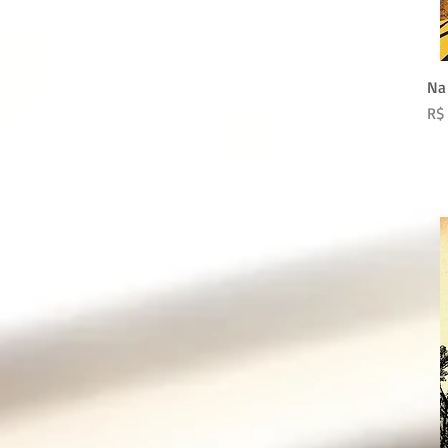
Na
Pr
R$