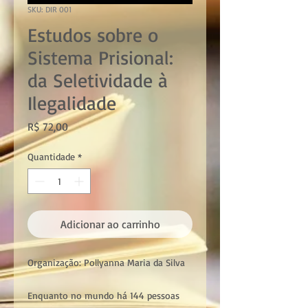
SKU: DIR 001
Estudos sobre o
Sistema Prisional:
da Seletividade à
Ilegalidade
Preço
R$ 72,00
Quantidade
*
Adicionar ao carrinho
Organização: Pollyanna Maria da Silva
Enquanto no mundo há 144 pessoas