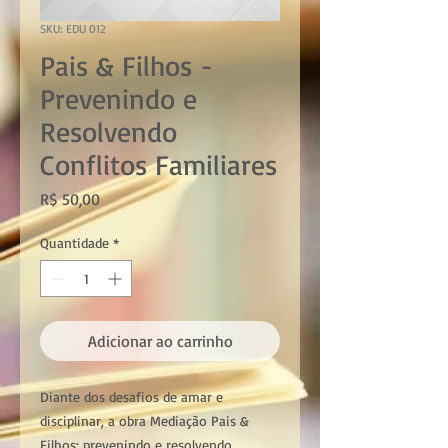
SKU: EDU 012
Pais & Filhos -
Prevenindo e
Resolvendo
Conflitos Familiares
Preço
R$ 50,00
Quantidade
*
Adicionar ao carrinho
Diante dos desafios de amar e
disciplinar, a obra Mediação Pais &
Filhos: prevenindo e resolvendo