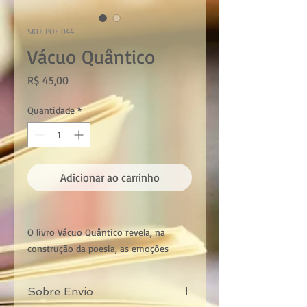
SKU: POE 044
Vácuo Quântico
Preço
R$ 45,00
Quantidade
*
Adicionar ao carrinho
O livro Vácuo Quântico revela, na
construção da poesia, as emoções
cotidianas que oscilam, aos saltos, nos
acontecimentos, muitas vezes,
Sobre Envio
evocando metáforas para se projetar. É