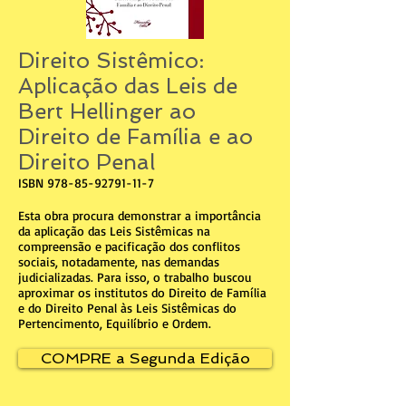
Direito Sistêmico:
Aplicação das Leis de
Bert Hellinger ao
Direito de Família e ao
Direito Penal
ISBN
978-85-92791-11-7
Esta obra procura demonstrar a importância
da aplicação das Leis Sistêmicas na
compreensão e pacificação dos conflitos
sociais, notadamente, nas demandas
judicializadas. Para isso, o trabalho buscou
aproximar os institutos do Direito de Família
e do Direito Penal às Leis Sistêmicas do
Pertencimento, Equilíbrio e Ordem.
COMPRE a Segunda Edição