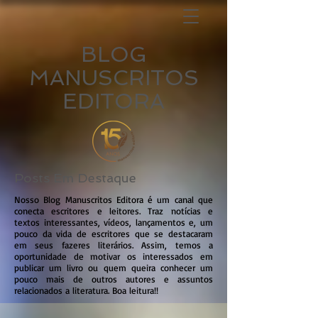
BLOG
MANUSCRITOS
EDITORA
Posts Em Destaque
Nosso Blog Manuscritos Editora é um canal que
conecta escritores e leitores. Traz notícias e
textos interessantes, vídeos, lançamentos e, um
pouco da vida de escritores que se destacaram
em seus fazeres literários. Assim, temos a
oportunidade de motivar os interessados em
publicar um livro ou quem queira conhecer um
pouco mais de outros autores e assuntos
relacionados a literatura. Boa leitura!!