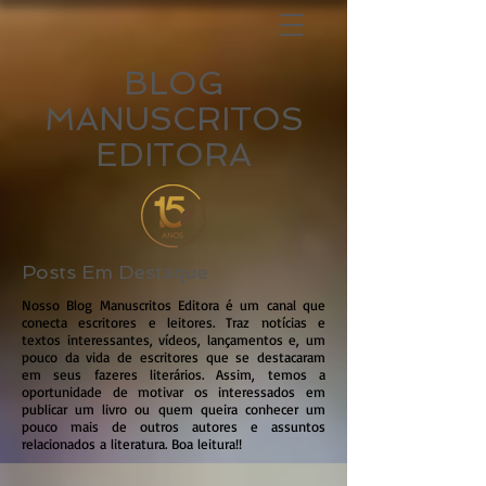
BLOG
MANUSCRITOS
EDITORA
Posts Em Destaque
Nosso Blog Manuscritos Editora é um canal que
conecta escritores e leitores. Traz notícias e
textos interessantes, vídeos, lançamentos e, um
pouco da vida de escritores que se destacaram
em seus fazeres literários. Assim, temos a
oportunidade de motivar os interessados em
publicar um livro ou quem queira conhecer um
pouco mais de outros autores e assuntos
relacionados a literatura. Boa leitura!!