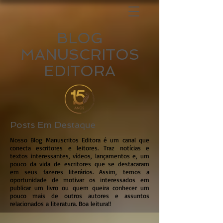
BLOG
MANUSCRITOS
EDITORA
Posts Em Destaque
Nosso Blog Manuscritos Editora é um canal que
conecta escritores e leitores. Traz notícias e
textos interessantes, vídeos, lançamentos e, um
pouco da vida de escritores que se destacaram
em seus fazeres literários. Assim, temos a
oportunidade de motivar os interessados em
publicar um livro ou quem queira conhecer um
pouco mais de outros autores e assuntos
relacionados a literatura. Boa leitura!!