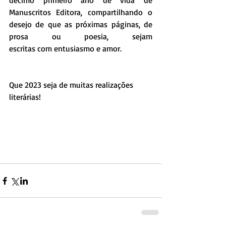
decimo primeiro ano de vida de 
Manuscritos Editora, compartilhando o 
desejo de que as próximas páginas, de 
prosa ou poesia, sejam                                                                                                                                
escritas com entusiasmo e amor.
Que 2023 seja de muitas realizações 
literárias!